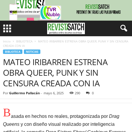
Inicio
BIBLIOTECA
MATEO IRIBARREN ESTRENA OBRA QUEER, PUNK Y SIN CENSURA
CREADA CON IA
BIBLIOTECA
NOTICIAS
MATEO IRIBARREN ESTRENA
OBRA QUEER, PUNK Y SIN
CENSURA CREADA CON IA
Por
Guillermo Pallacán
-
mayo 6, 2025
290
0
B
asada en hechos no reales, protagonizada por
Drag
Queens
y con diseño visual realizado por inteligencia