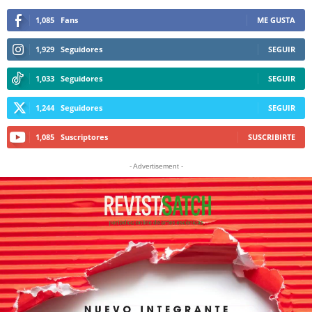
1,085
Fans
ME GUSTA
1,929
Seguidores
SEGUIR
1,033
Seguidores
SEGUIR
1,244
Seguidores
SEGUIR
1,085
Suscriptores
SUSCRIBIRTE
- Advertisement -