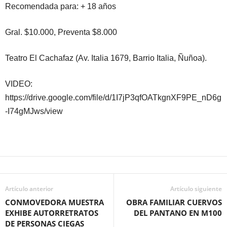
Recomendada para: + 18 años
Gral. $10.000, Preventa $8.000
Teatro El Cachafaz (Av. Italia 1679, Barrio Italia, Ñuñoa).
VIDEO:
https://drive.google.com/file/d/1I7jP3qfOATkgnXF9PE_nD6g
-I74gMJws/view
Artículo anterior
Artículo siguiente
CONMOVEDORA MUESTRA
OBRA FAMILIAR CUERVOS
EXHIBE AUTORRETRATOS
DEL PANTANO EN M100
DE PERSONAS CIEGAS