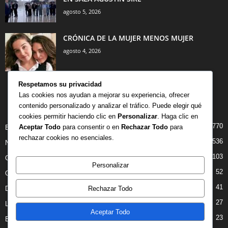
agosto 5, 2026
CRÓNICA DE LA MUJER MENOS MUJER
agosto 4, 2026
Respetamos su privacidad
Las cookies nos ayudan a mejorar su experiencia, ofrecer
contenido personalizado y analizar el tráfico. Puede elegir qué
CATEGORÍA POPULAR
cookies permitir haciendo clic en
Personalizar
. Haga clic en
770
Aceptar Todo
para consentir o en
Rechazar Todo
para
BIBLIOTECA
rechazar cookies no esenciales.
536
NOTICIAS
103
CRITICAS
Personalizar
52
OPINION
41
Rechazar Todo
DANZA
27
LIBROS
Aceptar Todo
23
ENTREVISTAS