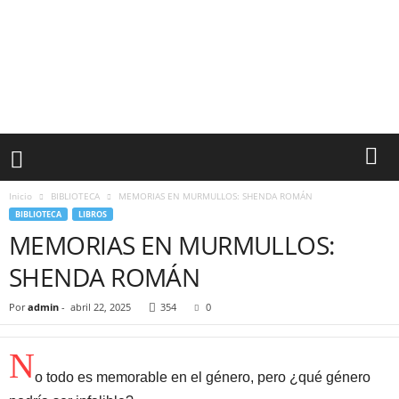
Inicio
BIBLIOTECA
MEMORIAS EN MURMULLOS: SHENDA ROMÁN
BIBLIOTECA
LIBROS
MEMORIAS EN MURMULLOS:
SHENDA ROMÁN
Por
admin
-
abril 22, 2025
354
0
N
o todo es memorable en el género, pero ¿qué género