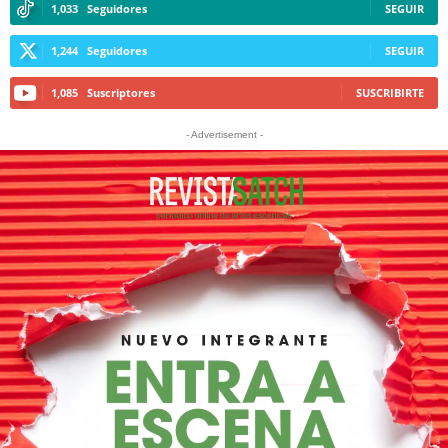
1,033
Seguidores
SEGUIR
1,244
Seguidores
SEGUIR
1,085
Suscriptores
SUSCRIBIRTE
- Advertisement -