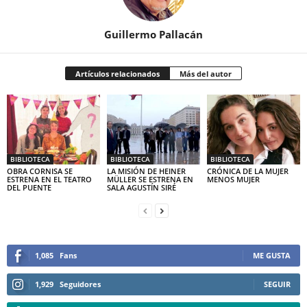
Guillermo Pallacán
Artículos relacionados
Más del autor
BIBLIOTECA
BIBLIOTECA
BIBLIOTECA
OBRA CORNISA SE
LA MISIÓN DE HEINER
CRÓNICA DE LA MUJER
ESTRENA EN EL TEATRO
MÜLLER SE ESTRENA EN
MENOS MUJER
DEL PUENTE
SALA AGUSTÍN SIRÉ
1,085
Fans
ME GUSTA
1,929
Seguidores
SEGUIR