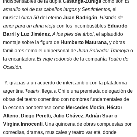
indispensables de la dupla
Casanga-Zúñiga
como son
El
amarillo sol de tus cabellos largos y Sentimientos,
el
musical
Alma 50
del eterno
Juan Radrigán
,
Historia de
amor para un alma vieja
con los incombustibles
Eduardo
Barril y Luz Jiménez
,
A los pies del árbol
, el aplaudido
montaje sobre la figura de
Humberto Maturana
, y obras
familiares como el unipersonal de
Juan Salvador Tramoya
o
la encantadora
El viaje redondo
de la compañía
Teatro de
Ocasión
.
Y, gracias a un acuerdo de intercambio con la plataforma
argentina
Teatrix
, llega a Chile una premiada delegación de
obras del teatro correntino con nombres fundamentales de
la escena bonaerense como
Mercedes Morán, Héctor
Alterio, Diego Peretti, Julio Chávez, Adrián Suar o
Virgina Innocenti.
Una quincena de obras compuestas por
comedias, dramas, musicales y teatro varieté, donde