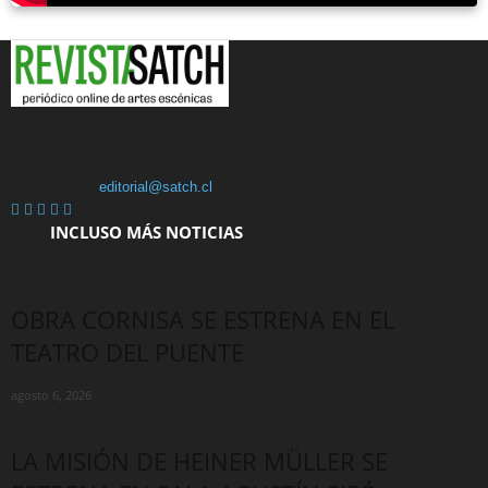
REVISTASATCH es un periódico online de artes escénicas, centrada en
la difusión, análisis y reflexión de los fenómenos escénicos, en co-relato
con la sociedad.
Contáctanos:
editorial@satch.cl
INCLUSO MÁS NOTICIAS
OBRA CORNISA SE ESTRENA EN EL
TEATRO DEL PUENTE
agosto 6, 2026
LA MISIÓN DE HEINER MÜLLER SE