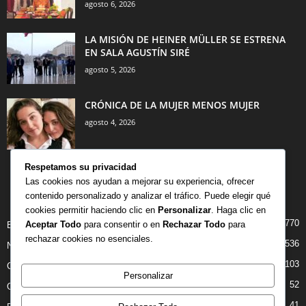
agosto 6, 2026
LA MISIÓN DE HEINER MÜLLER SE ESTRENA
EN SALA AGUSTÍN SIRÉ
agosto 5, 2026
CRÓNICA DE LA MUJER MENOS MUJER
agosto 4, 2026
Respetamos su privacidad
Las cookies nos ayudan a mejorar su experiencia, ofrecer
contenido personalizado y analizar el tráfico. Puede elegir qué
CATEGORÍA POPULAR
cookies permitir haciendo clic en
Personalizar
. Haga clic en
770
Aceptar Todo
para consentir o en
Rechazar Todo
para
BIBLIOTECA
rechazar cookies no esenciales.
536
NOTICIAS
103
CRITICAS
Personalizar
52
OPINION
41