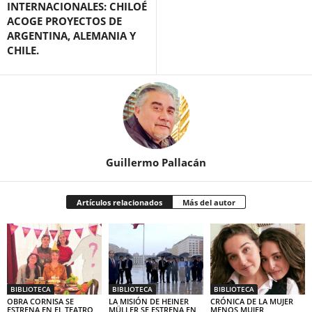
INTERNACIONALES: CHILOÉ
ACOGE PROYECTOS DE
ARGENTINA, ALEMANIA Y
CHILE.
Guillermo Pallacán
Artículos relacionados
Más del autor
BIBLIOTECA
BIBLIOTECA
BIBLIOTECA
OBRA CORNISA SE
LA MISIÓN DE HEINER
CRÓNICA DE LA MUJER
ESTRENA EN EL TEATRO
MÜLLER SE ESTRENA EN
MENOS MUJER