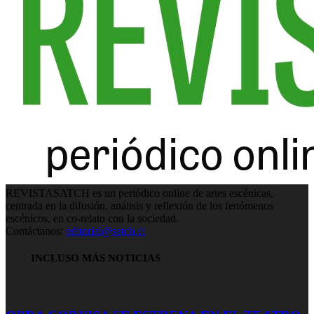
REVISTASATCH es un periódico online de artes escénicas,
centrada en la difusión, análisis y reflexión de los fenómenos
escénicos, en co-relato con la sociedad.
Contáctanos:
editorial@satch.cl
INCLUSO MÁS NOTICIAS