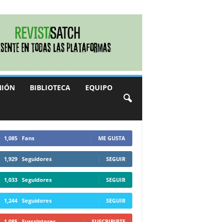
NIÓN
BIBLIOTECA
EQUIPO
1,085
Fans
ME GUSTA
1,929
Seguidores
SEGUIR
1,033
Seguidores
SEGUIR
1,244
Seguidores
SEGUIR
1,085
Suscriptores
SUSCRIBIRTE