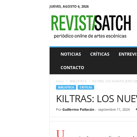
JUEVES, AGOSTO 6, 2026
R
e
v
i
s
t
a
NOTICIAS
CRÍTICAS
ENTREVI
S
A
CONTACTO
T
C
Inicio
BIBLIOTECA
KILTRAS: LOS NUEVOS JEFES 
H
BIBLIOTECA
CRITICAS
KILTRAS: LOS NU
Por
Guillermo Pallacán
-
septiembre 11, 2024
U