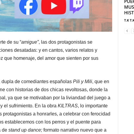
PUE
MUS
HIS
T.K T.
te de su “
amigue”
, las dos protagonistas se
iones desatadas: y en cantos, varios relatos y
vez que homenaje, del amor que sienten por sus
la dupla de comediantes españolas
Pili y Mili
, que en
ine con historias de dos chicas revoltosas, donde la
pal, ya que se motivaban por la liviandad del juego a
y el sufrimiento. En la obra
KILTRAS
, lo importante
 protagonistas a honrarles, a celebrar con ferocidad
os establecemos con los perros y el puente para
a de
stand up dance;
formato narrativo nuevo que a