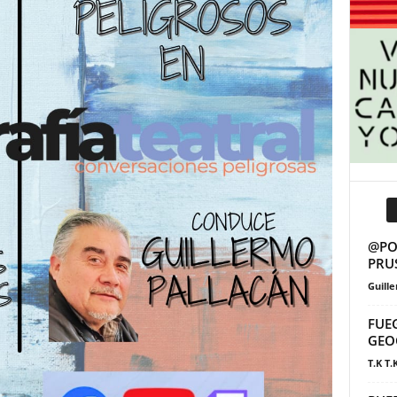
@POS
PRU
Guill
FUE
GEO
T.K T.