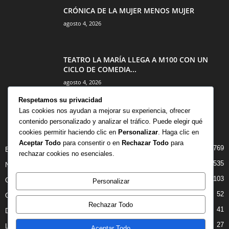
CRÓNICA DE LA MUJER MENOS MUJER
agosto 4, 2026
TEATRO LA MARÍA LLEGA A M100 CON UN
CICLO DE COMEDIA...
agosto 4, 2026
Respetamos su privacidad
Las cookies nos ayudan a mejorar su experiencia, ofrecer
contenido personalizado y analizar el tráfico. Puede elegir qué
CATEGORÍA POPULAR
cookies permitir haciendo clic en
Personalizar
. Haga clic en
Aceptar Todo
para consentir o en
Rechazar Todo
para
769
BIBLIOTECA
rechazar cookies no esenciales.
535
NOTICIAS
103
CRITICAS
Personalizar
52
OPINION
Rechazar Todo
41
DANZA
27
LIBROS
Aceptar Todo