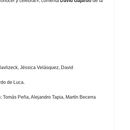
onocer y celebrar»,
comenta
David Gajardo
de la
Havlizeck, Jéssica Velásquez, David
rdo de Luca.
: Tomás Peña, Alejandro Tapia, Martín Becerra