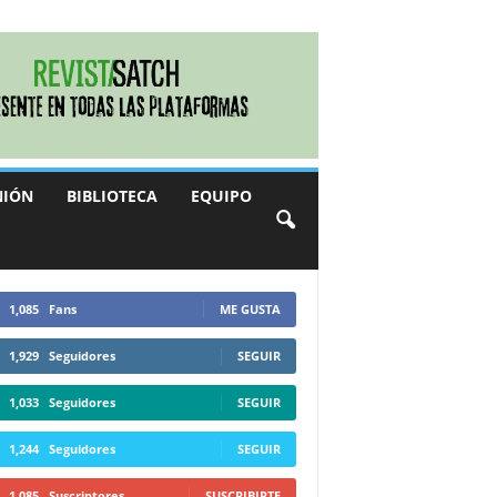
NIÓN
BIBLIOTECA
EQUIPO
1,085
Fans
ME GUSTA
1,929
Seguidores
SEGUIR
1,033
Seguidores
SEGUIR
1,244
Seguidores
SEGUIR
1,085
Suscriptores
SUSCRIBIRTE