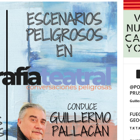
@POS
PRU
Guill
FUE
GEO
T.K T.