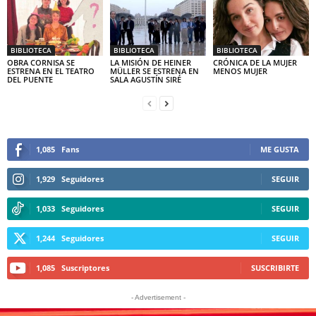
BIBLIOTECA
BIBLIOTECA
BIBLIOTECA
OBRA CORNISA SE
LA MISIÓN DE HEINER
CRÓNICA DE LA MUJER
ESTRENA EN EL TEATRO
MÜLLER SE ESTRENA EN
MENOS MUJER
DEL PUENTE
SALA AGUSTÍN SIRÉ
1,085
Fans
ME GUSTA
1,929
Seguidores
SEGUIR
1,033
Seguidores
SEGUIR
1,244
Seguidores
SEGUIR
1,085
Suscriptores
SUSCRIBIRTE
- Advertisement -