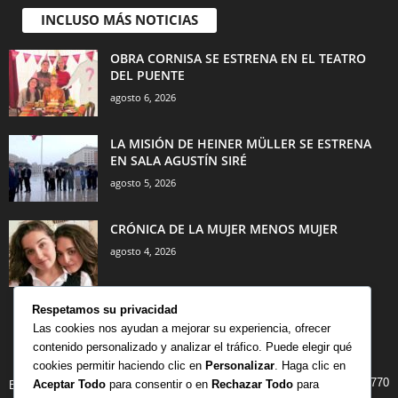
INCLUSO MÁS NOTICIAS
OBRA CORNISA SE ESTRENA EN EL TEATRO
DEL PUENTE
agosto 6, 2026
LA MISIÓN DE HEINER MÜLLER SE ESTRENA
EN SALA AGUSTÍN SIRÉ
agosto 5, 2026
CRÓNICA DE LA MUJER MENOS MUJER
agosto 4, 2026
Respetamos su privacidad
Las cookies nos ayudan a mejorar su experiencia, ofrecer
contenido personalizado y analizar el tráfico. Puede elegir qué
CATEGORÍA POPULAR
cookies permitir haciendo clic en
Personalizar
. Haga clic en
770
Aceptar Todo
para consentir o en
Rechazar Todo
para
BIBLIOTECA