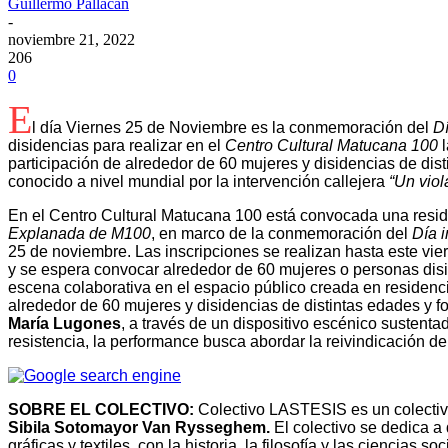
Guillermo Pallacán
-
noviembre 21, 2022
206
0
E
l día Viernes 25 de Noviembre es la conmemoración del
Dí
disidencias para realizar en el
Centro Cultural Matucana 100
participación de alrededor de 60 mujeres y disidencias de dis
conocido a nivel mundial por la intervención callejera
“Un viol
En el Centro Cultural Matucana 100 está convocada una reside
Explanada de M100
, en marco de la conmemoración del
Día i
25 de noviembre. Las inscripciones se realizan hasta este vi
y se espera convocar alrededor de 60 mujeres o personas disi
escena colaborativa en el espacio público creada en residenci
alrededor de 60 mujeres y disidencias de distintas edades y f
María Lugones
, a través de un dispositivo escénico sustenta
resistencia, la performance busca abordar la reivindicación de
SOBRE EL COLECTIVO:
Colectivo LASTESIS es un colectivo 
Sibila Sotomayor Van Rysseghem.
El colectivo se dedica a
gráficas y textiles, con la historia, la filosofía y las ciencias