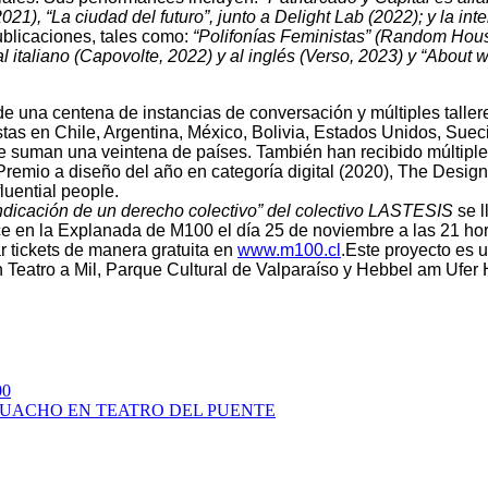
1), “La ciudad del futuro”, junto a Delight Lab (2022); y la int
ublicaciones, tales como:
“Polifonías Feministas” (Random Hous
l italiano (Capovolte, 2022) y al inglés (Verso, 2023) y “About w
 de una centena de instancias de conversación y múltiples taller
tas en Chile, Argentina, México, Bolivia, Estados Unidos, Suec
se suman una veintena de países. También han recibido múltipl
remio a diseño del año en categoría digital (2020), The Design
luential people.
indicación de un derecho colectivo” del colectivo LASTESIS
se l
ce en la Explanada de M100 el día 25 de noviembre a las 21 hor
rar tickets de manera gratuita en
www.m100.cl
.Este proyecto es 
ón Teatro a Mil, Parque Cultural de Valparaíso y Hebbel am Ufer
00
GUACHO EN TEATRO DEL PUENTE