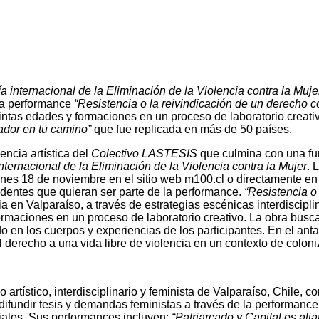
a internacional de la Eliminación de la Violencia contra la Muje
la performance
“Resistencia o la reivindicación de un derecho co
tintas edades y formaciones en un proceso de laboratorio creati
ador en tu camino”
que fue replicada en más de 50 países.
ncia artística del
Colectivo LASTESIS
que culmina con una fun
nternacional de la Eliminación de la Violencia contra la Mujer
. 
ernes 18 de noviembre en el sitio web m100.cl o directamente e
dentes que quieran ser parte de la performance.
“Resistencia o
a en Valparaíso, a través de estrategias escénicas interdiscipli
ormaciones en un proceso de laboratorio creativo. La obra busc
do en los cuerpos y experiencias de los participantes. En el ant
l derecho a una vida libre de violencia en un contexto de coloni
artístico, interdisciplinario y feminista de Valparaíso, Chile, 
 difundir tesis y demandas feministas a través de la performan
 sociales. Sus performances incluyen:
“Patriarcado y Capital es alia