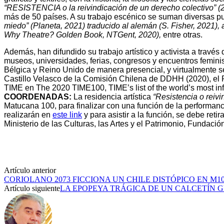
“RESISTENCIA o la reivindicación de un derecho colectivo” (202
más de 50 países. A su trabajo escénico se suman diversas p
miedo” (Planeta, 2021) traducido al alemán (S. Fisher, 2021), a
Why Theatre? Golden Book, NTGent, 2020),
entre otras.
Además, han difundido su trabajo artístico y activista a través
museos, universidades, ferias, congresos y encuentros feminis
Bélgica y Reino Unido de manera presencial, y virtualmente 
Castillo Velasco de la Comisión Chilena de DDHH (2020), el P
TIME en The 2020 TIME100, TIME’s list of the world’s most inf
COORDENADAS:
La residencia artística
“Resistencia o reiv
Matucana 100, para finalizar con una función de la performan
realizarán en
este link
y para asistir a la función, se debe reti
Ministerio de las Culturas, las Artes y el Patrimonio, Fundaci
Artículo anterior
CORIOLANO 2073 FICCIONA UN CHILE DISTÓPICO EN M1
Artículo siguiente
LA EPOPEYA TRÁGICA DE UN CALCETÍN 