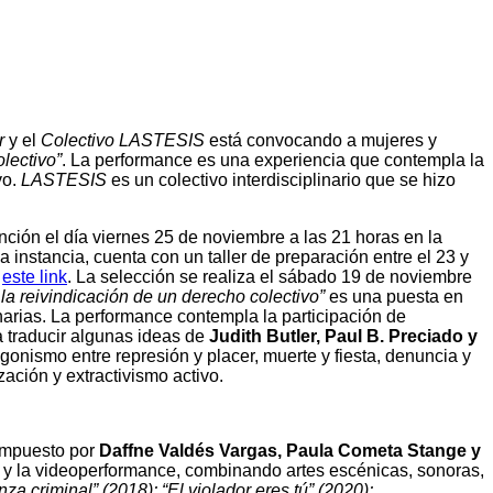
r
y el
Colectivo LASTESIS
está convocando a mujeres y
lectivo”
. La performance es una experiencia que contempla la
vo.
LASTESIS
es un colectivo interdisciplinario que se hizo
ción el día viernes 25 de noviembre a las 21 horas en la
La instancia, cuenta con un taller de preparación entre el 23 y
n
este link
. La selección se realiza el sábado 19 de noviembre
 la reivindicación de un derecho colectivo”
es una puesta en
narias. La performance contempla la participación de
a traducir algunas ideas de
Judith Butler, Paul B. Preciado y
agonismo entre represión y placer, muerte y fiesta, denuncia y
zación y extractivismo activo.
compuesto por
Daffne Valdés Vargas, Paula Cometa Stange y
ce y la videoperformance, combinando artes escénicas, sonoras,
nza criminal” (2018); “El violador eres tú” (2020);