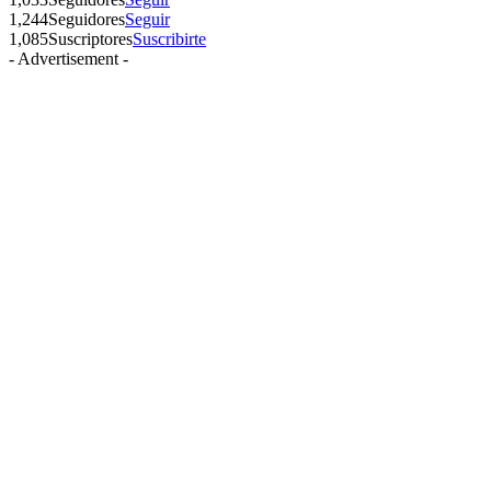
1,244
Seguidores
Seguir
1,085
Suscriptores
Suscribirte
- Advertisement -