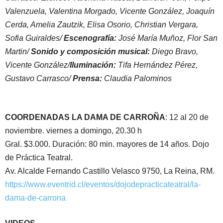
Valenzuela, Valentina Morgado, Vicente González, Joaquín
Cerda, Amelia Zautzik, Elisa Osorio, Christian Vergara,
Sofia Guiraldes/
Escenografía:
José María Muñoz, Flor San
Martin/
Sonido y composición musical:
Diego Bravo,
Vicente González/
Iluminación:
Tifa Hernández Pérez,
Gustavo Carrasco/
Prensa:
Claudia Palominos
COORDENADAS
LA DAMA DE CARROÑA
: 12 al 20 de
noviembre. viernes a domingo, 20.30 h
Gral. $3.000. Duración: 80 min. mayores de 14 años. Dojo
de Práctica Teatral.
Av. Alcalde Fernando Castillo Velasco 9750, La Reina, RM.
https://www.eventrid.cl/eventos/dojodepracticateatral/la-
dama-de-carrona