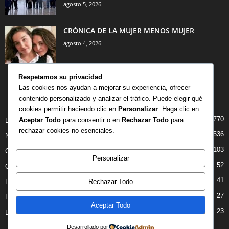
agosto 5, 2026
CRÓNICA DE LA MUJER MENOS MUJER
agosto 4, 2026
Respetamos su privacidad
Las cookies nos ayudan a mejorar su experiencia, ofrecer
contenido personalizado y analizar el tráfico. Puede elegir qué
CATEGORÍA POPULAR
cookies permitir haciendo clic en
Personalizar
. Haga clic en
770
Aceptar Todo
para consentir o en
Rechazar Todo
para
BIBLIOTECA
rechazar cookies no esenciales.
536
NOTICIAS
103
CRITICAS
Personalizar
52
OPINION
41
Rechazar Todo
DANZA
27
LIBROS
Aceptar Todo
23
ENTREVISTAS
Desarrollado por