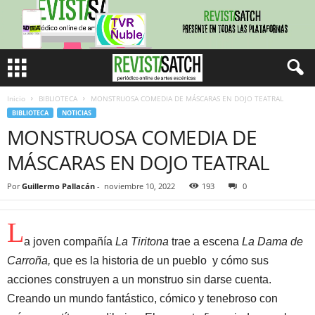
Inicio
BIBLIOTECA
MONSTRUOSA COMEDIA DE MÁSCARAS EN DOJO TEATRAL
BIBLIOTECA
NOTICIAS
MONSTRUOSA COMEDIA DE
MÁSCARAS EN DOJO TEATRAL
Por
Guillermo Pallacán
-
noviembre 10, 2022
193
0
L
a joven compañía
La Tiritona
trae a escena
La Dama de
Carroña,
que es la historia de un pueblo y cómo sus
acciones construyen a un monstruo sin darse cuenta.
Creando un mundo fantástico, cómico y tenebroso con