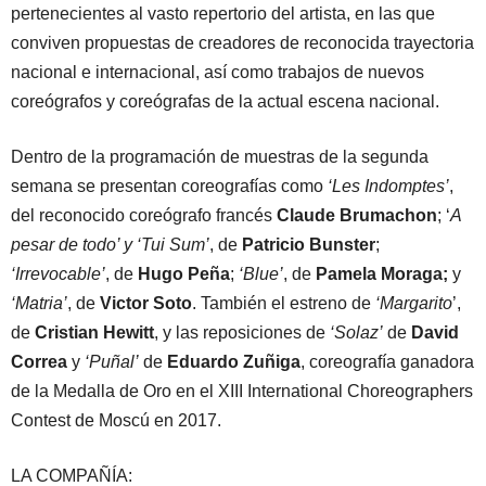
pertenecientes al vasto repertorio del artista, en las que
conviven propuestas de creadores de reconocida trayectoria
nacional e internacional, así como trabajos de nuevos
coreógrafos y coreógrafas de la actual escena nacional.
Dentro de la programación de muestras de la segunda
semana se presentan coreografías como
‘Les Indomptes’
,
del reconocido coreógrafo francés
Claude Brumachon
; ‘
A
pesar de todo’ y ‘Tui Sum’
, de
Patricio Bunster
;
‘Irrevocable’
, de
Hugo Peña
;
‘Blue’
, de
Pamela Moraga;
y
‘Matria’
, de
Victor Soto
. También el estreno de
‘Margarito
’,
de
Cristian Hewitt
, y las reposiciones de
‘Solaz’
de
David
Correa
y
‘Puñal’
de
Eduardo Zuñiga
, coreografía ganadora
de la Medalla de Oro en el XIII International Choreographers
Contest de Moscú en 2017.
LA COMPAÑÍA: