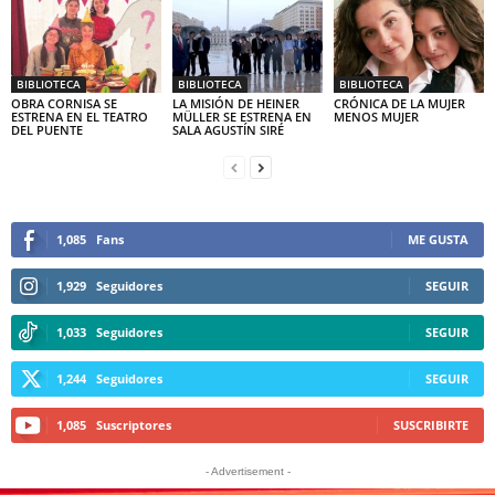
BIBLIOTECA
BIBLIOTECA
BIBLIOTECA
OBRA CORNISA SE
LA MISIÓN DE HEINER
CRÓNICA DE LA MUJER
ESTRENA EN EL TEATRO
MÜLLER SE ESTRENA EN
MENOS MUJER
DEL PUENTE
SALA AGUSTÍN SIRÉ
1,085
Fans
ME GUSTA
1,929
Seguidores
SEGUIR
1,033
Seguidores
SEGUIR
1,244
Seguidores
SEGUIR
1,085
Suscriptores
SUSCRIBIRTE
- Advertisement -