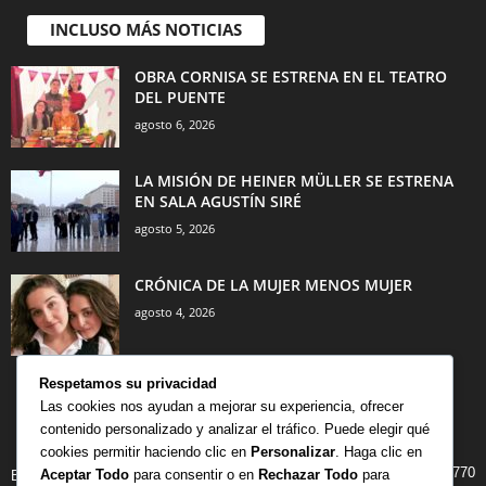
INCLUSO MÁS NOTICIAS
OBRA CORNISA SE ESTRENA EN EL TEATRO
DEL PUENTE
agosto 6, 2026
LA MISIÓN DE HEINER MÜLLER SE ESTRENA
EN SALA AGUSTÍN SIRÉ
agosto 5, 2026
CRÓNICA DE LA MUJER MENOS MUJER
agosto 4, 2026
Respetamos su privacidad
Las cookies nos ayudan a mejorar su experiencia, ofrecer
contenido personalizado y analizar el tráfico. Puede elegir qué
CATEGORÍA POPULAR
cookies permitir haciendo clic en
Personalizar
. Haga clic en
770
Aceptar Todo
para consentir o en
Rechazar Todo
para
BIBLIOTECA