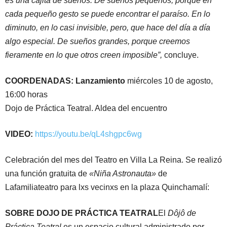
es una cajita de sueños. De sueños pequeños, porque en
cada pequeño gesto se puede encontrar el paraíso. En lo
diminuto, en lo casi invisible, pero, que hace del día a día
algo especial. De sueños grandes, porque creemos
fieramente en lo que otros creen imposible”,
concluye.
COORDENADAS: Lanzamiento
miércoles 10 de agosto,
16:00 horas
Dojo de Práctica Teatral. Aldea del encuentro
VIDEO:
https://youtu.be/qL4shgpc6wg
Celebración del mes del Teatro en Villa La Reina. Se realizó
una función gratuita de
«Niña Astronauta»
de
Lafamiliateatro para lxs vecinxs en la plaza Quinchamalí:
SOBRE DOJO DE PRÁCTICA TEATRAL
El
Dôjô de
Práctica Teatral
es un espacio cultural administrado por