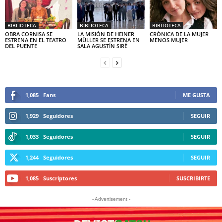
BIBLIOTECA
BIBLIOTECA
BIBLIOTECA
OBRA CORNISA SE
LA MISIÓN DE HEINER
CRÓNICA DE LA MUJER
ESTRENA EN EL TEATRO
MÜLLER SE ESTRENA EN
MENOS MUJER
DEL PUENTE
SALA AGUSTÍN SIRÉ
1,085
Fans
ME GUSTA
1,929
Seguidores
SEGUIR
1,033
Seguidores
SEGUIR
1,244
Seguidores
SEGUIR
1,085
Suscriptores
SUSCRIBIRTE
- Advertisement -