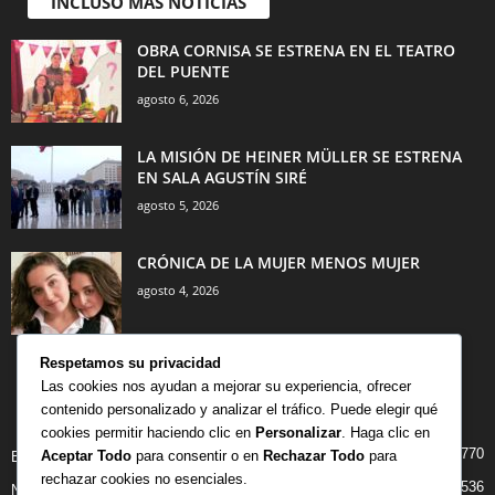
INCLUSO MÁS NOTICIAS
OBRA CORNISA SE ESTRENA EN EL TEATRO
DEL PUENTE
agosto 6, 2026
LA MISIÓN DE HEINER MÜLLER SE ESTRENA
EN SALA AGUSTÍN SIRÉ
agosto 5, 2026
CRÓNICA DE LA MUJER MENOS MUJER
agosto 4, 2026
Respetamos su privacidad
Las cookies nos ayudan a mejorar su experiencia, ofrecer
contenido personalizado y analizar el tráfico. Puede elegir qué
CATEGORÍA POPULAR
cookies permitir haciendo clic en
Personalizar
. Haga clic en
770
Aceptar Todo
para consentir o en
Rechazar Todo
para
BIBLIOTECA
rechazar cookies no esenciales.
536
NOTICIAS