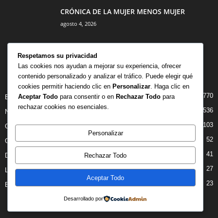
CRÓNICA DE LA MUJER MENOS MUJER
agosto 4, 2026
Respetamos su privacidad
Las cookies nos ayudan a mejorar su experiencia, ofrecer
contenido personalizado y analizar el tráfico. Puede elegir qué
CATEGORÍA POPULAR
cookies permitir haciendo clic en
Personalizar
. Haga clic en
770
Aceptar Todo
para consentir o en
Rechazar Todo
para
BIBLIOTECA
rechazar cookies no esenciales.
536
NOTICIAS
103
CRITICAS
Personalizar
52
OPINION
41
Rechazar Todo
DANZA
27
LIBROS
Aceptar Todo
23
ENTREVISTAS
Desarrollado por