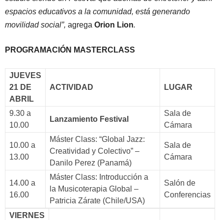
espacios educativos a la comunidad, está generando
movilidad social”,
agrega
Orion Lion
.
PROGRAMACIÓN MASTERCLASS
JUEVES
21 DE
ACTIVIDAD
LUGAR
ABRIL
9.30 a
Sala de
Lanzamiento Festival
10.00
Cámara
Máster Class: “Global Jazz:
10.00 a
Sala de
Creatividad y Colectivo” –
13.00
Cámara
Danilo Perez (Panamá)
Máster Class: Introducción a
14.00 a
Salón de
la Musicoterapia Global –
16.00
Conferencias
Patricia Zárate (Chile/USA)
VIERNES