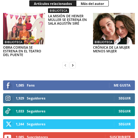
Artículos relacionados
Más del autor
BIBLIOTECA
LA MISIÓN DE HEINER
MÜLLER SE ESTRENA EN
SALA AGUSTÍN SIRÉ
BIBLIOTECA
BIBLIOTECA
OBRA CORNISA SE
CRÓNICA DE LA MUJER
ESTRENA EN EL TEATRO
MENOS MUJER
DEL PUENTE
1,085
Fans
ME GUSTA
1,929
Seguidores
SEGUIR
1,033
Seguidores
SEGUIR
1,244
Seguidores
SEGUIR
1,085
Suscriptores
SUSCRIBIRTE