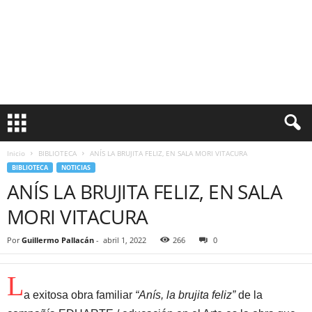
Inicio
BIBLIOTECA
ANÍS LA BRUJITA FELIZ, EN SALA MORI VITACURA
BIBLIOTECA
NOTICIAS
ANÍS LA BRUJITA FELIZ, EN SALA
MORI VITACURA
Por
Guillermo Pallacán
-
abril 1, 2022
266
0
L
a exitosa obra familiar
“Anís, la brujita feliz”
de la