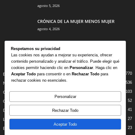
agosto 5, 2026
CRÓNICA DE LA MUJER MENOS MUJER
agosto 4, 2026
Respetamos su privacidad
Las cookies nos ayudan a mejorar su experiencia, ofrecer
contenido personalizado y analizar el tráfico. Puede elegir qué
CATEGORÍA POPULAR
cookies permitir haciendo clic en
Personalizar
. Haga clic en
770
Aceptar Todo
para consentir o en
Rechazar Todo
para
BIBLIOTECA
rechazar cookies no esenciales.
536
NOTICIAS
103
CRITICAS
Personalizar
52
OPINION
41
Rechazar Todo
DANZA
27
LIBROS
Aceptar Todo
23
ENTREVISTAS