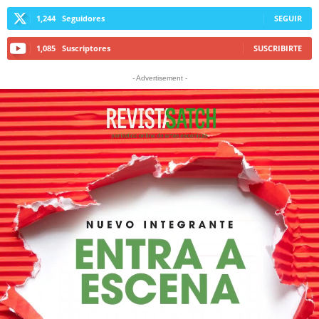
1,244
Seguidores
SEGUIR
1,085
Suscriptores
SUSCRIBIRTE
- Advertisement -