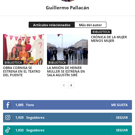
Guillermo Pallacán
Artículos relacionados
Más del autor
BIBLIOTECA
CRÓNICA DE LA MUJER
MENOS MUJER
BIBLIOTECA
BIBLIOTECA
OBRA CORNISA SE
LA MISIÓN DE HEINER
ESTRENA EN EL TEATRO
MÜLLER SE ESTRENA EN
DEL PUENTE
SALA AGUSTÍN SIRÉ
1,085
Fans
ME GUSTA
1,929
Seguidores
SEGUIR
1,033
Seguidores
SEGUIR