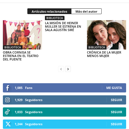
Artículos relacionados
Más del autor
BIBLIOTECA
LA MISIÓN DE HEINER
MÜLLER SE ESTRENA EN
SALA AGUSTÍN SIRÉ
BIBLIOTECA
BIBLIOTECA
OBRA CORNISA SE
CRÓNICA DE LA MUJER
ESTRENA EN EL TEATRO
MENOS MUJER
DEL PUENTE
1,085
Fans
ME GUSTA
1,929
Seguidores
SEGUIR
1,033
Seguidores
SEGUIR
1,244
Seguidores
SEGUIR