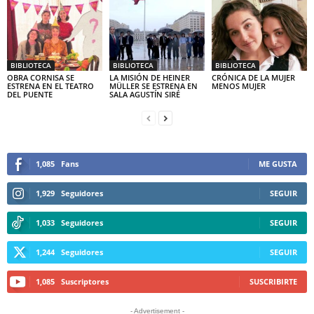
BIBLIOTECA
BIBLIOTECA
BIBLIOTECA
OBRA CORNISA SE
LA MISIÓN DE HEINER
CRÓNICA DE LA MUJER
ESTRENA EN EL TEATRO
MÜLLER SE ESTRENA EN
MENOS MUJER
DEL PUENTE
SALA AGUSTÍN SIRÉ
1,085
Fans
ME GUSTA
1,929
Seguidores
SEGUIR
1,033
Seguidores
SEGUIR
1,244
Seguidores
SEGUIR
1,085
Suscriptores
SUSCRIBIRTE
- Advertisement -