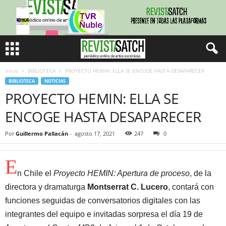
Inicio
BIBLIOTECA
PROYECTO HEMIN: ELLA SE ENCOGE HASTA DESAPARECER
BIBLIOTECA
NOTICIAS
PROYECTO HEMIN: ELLA SE
ENCOGE HASTA DESAPARECER
Por
Guillermo Pallacán
-
agosto 17, 2021
247
0
E
n Chile el
Proyecto HEMIN: Apertura de proceso
, de la
directora y dramaturga
Montserrat C. Lucero
, contará con
funciones seguidas de conversatorios digitales con las
integrantes del equipo e invitadas sorpresa el día 19 de