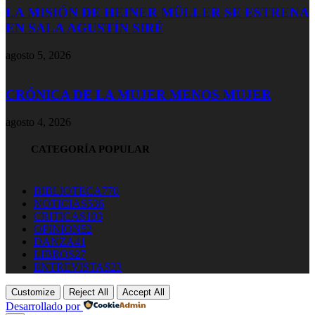
LA MISIÓN DE HEINER MÜLLER SE ESTRENA
EN SALA AGUSTÍN SIRÉ
agosto 5, 2026
CRÓNICA DE LA MUJER MENOS MUJER
agosto 4, 2026
CATEGORÍA POPULAR
BIBLIOTECA
770
NOTICIAS
536
CRITICAS
103
OPINION
52
DANZA
41
LIBROS
27
ENTREVISTAS
23
Customize
Reject All
Accept All
Desarrollado por