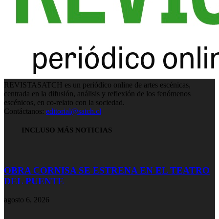
REVISTASATCH es un periódico online de artes escénicas,
centrada en la difusión, análisis y reflexión de los fenómenos
escénicos, en co-relato con la sociedad.
Contáctanos:
editorial@satch.cl
INCLUSO MÁS NOTICIAS
OBRA CORNISA SE ESTRENA EN EL TEATRO
DEL PUENTE
agosto 6, 2026