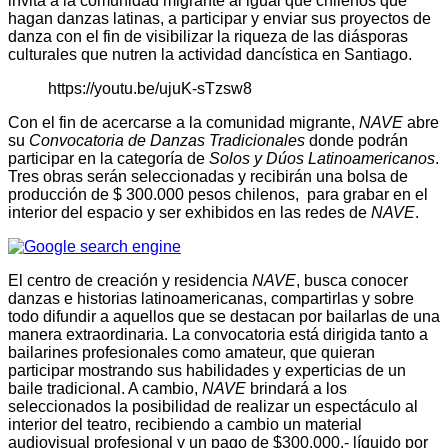
invita a la comunidad migrante al igual que chilenos que
hagan danzas latinas, a participar y enviar sus proyectos de
danza con el fin de visibilizar la riqueza de las diásporas
culturales que nutren la actividad dancística en Santiago.
https://youtu.be/ujuK-sTzsw8
Con el fin de acercarse a la comunidad migrante,
NAVE
abre
su
Convocatoria de Danzas Tradicionales
donde podrán
participar en la categoría de
Solos y Dúos Latinoamericanos
.
Tres obras serán seleccionadas y recibirán una bolsa de
producción de $ 300.000 pesos chilenos, para grabar en el
interior del espacio y ser exhibidos en las redes de
NAVE
.
El centro de creación y residencia
NAVE
, busca conocer
danzas e historias latinoamericanas, compartirlas y sobre
todo difundir a aquellos que se destacan por bailarlas de una
manera extraordinaria. La convocatoria está dirigida tanto a
bailarines profesionales como amateur, que quieran
participar mostrando sus habilidades y experticias de un
baile tradicional. A cambio,
NAVE
brindará a los
seleccionados la posibilidad de realizar un espectáculo al
interior del teatro, recibiendo a cambio un material
audiovisual profesional y un pago de $300.000.- líquido por