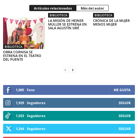
Artículos relacionados
Más del autor
BIBLIOTECA
BIBLIOTECA
LA MISIÓN DE HEINER
CRÓNICA DE LA MUJER
MÜLLER SE ESTRENA EN
MENOS MUJER
SALA AGUSTÍN SIRÉ
BIBLIOTECA
OBRA CORNISA SE
ESTRENA EN EL TEATRO
DEL PUENTE
1,085
Fans
ME GUSTA
1,929
Seguidores
SEGUIR
1,033
Seguidores
SEGUIR
1,244
Seguidores
SEGUIR