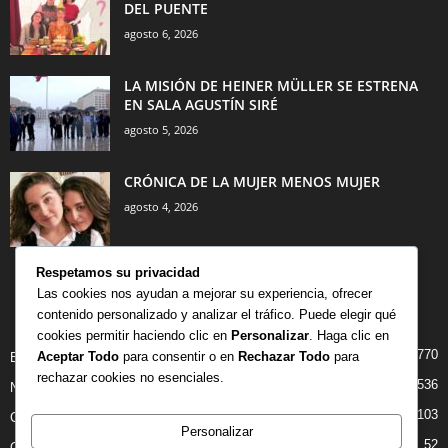
DEL PUENTE
agosto 6, 2026
LA MISIÓN DE HEINER MÜLLER SE ESTRENA
EN SALA AGUSTÍN SIRÉ
agosto 5, 2026
CRÓNICA DE LA MUJER MENOS MUJER
agosto 4, 2026
Respetamos su privacidad
Las cookies nos ayudan a mejorar su experiencia, ofrecer
contenido personalizado y analizar el tráfico. Puede elegir qué
CATEGORÍA POPULAR
cookies permitir haciendo clic en
Personalizar
. Haga clic en
770
Aceptar Todo
para consentir o en
Rechazar Todo
para
BIBLIOTECA
rechazar cookies no esenciales.
536
NOTICIAS
103
CRITICAS
Personalizar
52
OPINION