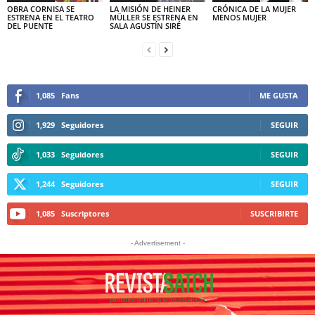
OBRA CORNISA SE
LA MISIÓN DE HEINER
CRÓNICA DE LA MUJER
ESTRENA EN EL TEATRO
MÜLLER SE ESTRENA EN
MENOS MUJER
DEL PUENTE
SALA AGUSTÍN SIRÉ
1,085
Fans
ME GUSTA
1,929
Seguidores
SEGUIR
1,033
Seguidores
SEGUIR
1,244
Seguidores
SEGUIR
1,085
Suscriptores
SUSCRIBIRTE
- Advertisement -