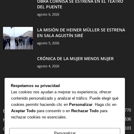
OBRA CORNISA SE ESTRENA EN EL TEATRO
DEL PUENTE
agosto 6, 2026
LA MISIÓN DE HEINER MÜLLER SE ESTRENA
EN SALA AGUSTÍN SIRÉ
agosto 5, 2026
CRÓNICA DE LA MUJER MENOS MUJER
agosto 4, 2026
Respetamos su privacidad
Las cookies nos ayudan a mejorar su experiencia, ofrecer
contenido personalizado y analizar el tráfico. Puede elegir qué
CATEGORÍA POPULAR
cookies permitir haciendo clic en
Personalizar
. Haga clic en
770
Aceptar Todo
para consentir o en
Rechazar Todo
para
BIBLIOTECA
rechazar cookies no esenciales.
536
NOTICIAS
103
CRITICAS
Personalizar