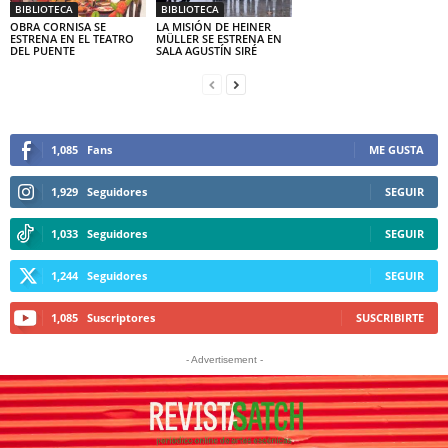
BIBLIOTECA
BIBLIOTECA
OBRA CORNISA SE
LA MISIÓN DE HEINER
ESTRENA EN EL TEATRO
MÜLLER SE ESTRENA EN
DEL PUENTE
SALA AGUSTÍN SIRÉ
1,085
Fans
ME GUSTA
1,929
Seguidores
SEGUIR
1,033
Seguidores
SEGUIR
1,244
Seguidores
SEGUIR
1,085
Suscriptores
SUSCRIBIRTE
- Advertisement -