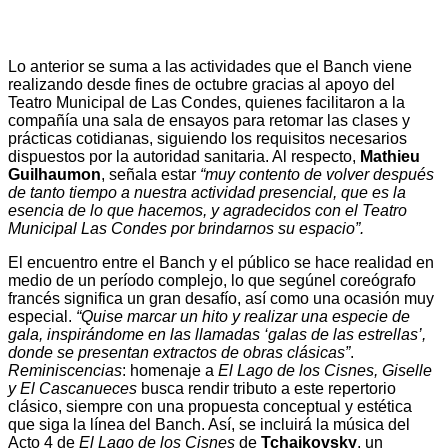
Lo anterior se suma a las actividades que el Banch viene
realizando desde fines de octubre gracias al apoyo del
Teatro Municipal de Las Condes, quienes facilitaron a la
compañía una sala de ensayos para retomar las clases y
prácticas cotidianas, siguiendo los requisitos necesarios
dispuestos por la autoridad sanitaria. Al respecto,
Mathieu
Guilhaumon
, señala estar
“muy contento de volver después
de tanto tiempo a nuestra actividad presencial, que es la
esencia de lo que hacemos, y agradecidos con el Teatro
Municipal Las Condes por brindarnos su espacio”.
El encuentro entre el Banch y el público se hace realidad en
medio de un período complejo, lo que segúnel coreógrafo
francés significa un gran desafío, así como una ocasión muy
especial.
“Quise marcar un hito y realizar una especie de
gala, inspirándome en las llamadas ‘galas de las estrellas’,
donde se presentan extractos de obras clásicas”
.
Reminiscencias
: homenaje a
El Lago de los Cisnes, Giselle
y El Cascanueces
busca rendir tributo a este repertorio
clásico, siempre con una propuesta conceptual y estética
que siga la línea del Banch. Así, se incluirá la música del
Acto 4 de
El Lago de los Cisnes
de
Tchaikovsky
, un