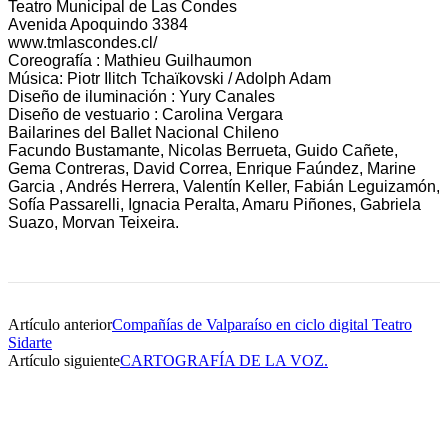
Teatro Municipal de Las Condes
Avenida Apoquindo 3384
www.tmlascondes.cl/
Coreografía : Mathieu Guilhaumon
Música: Piotr Ilitch Tchaïkovski / Adolph Adam
Diseño de iluminación : Yury Canales
Diseño de vestuario : Carolina Vergara
Bailarines del Ballet Nacional Chileno
Facundo Bustamante, Nicolas Berrueta, Guido Cañete,
Gema Contreras, David Correa, Enrique Faúndez, Marine
Garcia , Andrés Herrera, Valentín Keller, Fabián Leguizamón,
Sofía Passarelli, Ignacia Peralta, Amaru Piñones, Gabriela
Suazo, Morvan Teixeira.
Artículo anterior
Compañías de Valparaíso en ciclo digital Teatro
Sidarte
Artículo siguiente
CARTOGRAFÍA DE LA VOZ.