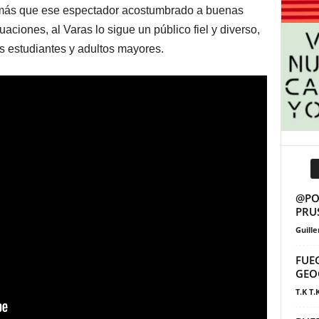
demás que ese espectador acostumbrado a buenas
ciones, al Varas lo sigue un público fiel y diverso,
s estudiantes y adultos mayores.
@POS
PRU
Guill
FUE
GEO
T.K T.