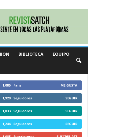
NIÓN
BIBLIOTECA
EQUIPO
1,085
Fans
ME GUSTA
1,929
Seguidores
SEGUIR
1,033
Seguidores
SEGUIR
1,244
Seguidores
SEGUIR
1,085
Suscriptores
SUSCRIBIRTE