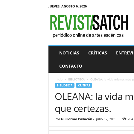
JUEVES, AGOSTO 6, 2026
R
e
v
i
s
t
a
NOTICIAS
CRÍTICAS
ENTREVI
S
A
CONTACTO
T
C
Inicio
BIBLIOTECA
OLEANA: la vida misma, más p
H
BIBLIOTECA
CRITICAS
OLEANA: la vida m
que certezas.
Por
Guillermo Pallacán
-
julio 17, 2019
204