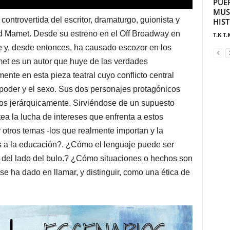
PUE
MUS
ntrovertida del escritor, dramaturgo, guionista y
HIS
id Mamet. Desde su estreno en el Off Broadway en
T.K T.
e y, desde entonces, ha causado escozor en los
et es un autor que huye de las verdades
mente en esta pieza teatral cuyo conflicto central
 poder y el sexo. Sus dos personajes protagónicos
s jerárquicamente. Sirviéndose de un supuesto
a la lucha de intereses que enfrenta a estos
 otros temas -los que realmente importan y la
 a la educación?. ¿Cómo el lenguaje puede ser
del lado del bulo.? ¿Cómo situaciones o hechos son
se ha dado en llamar, y distinguir, como una ética de