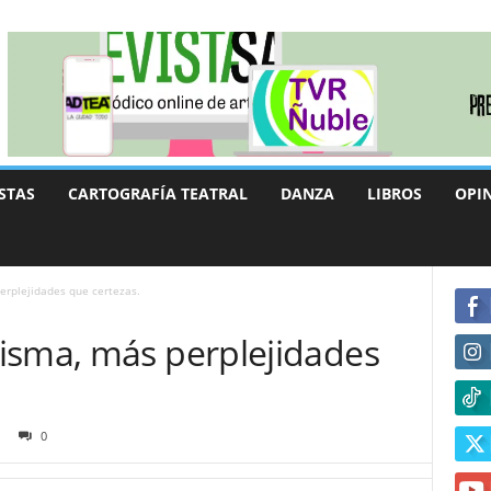
STAS
CARTOGRAFÍA TEATRAL
DANZA
LIBROS
OPI
erplejidades que certezas.
isma, más perplejidades
0