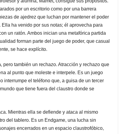
profesor y alumna, Mamet, consigue sus propósitos.
arados por un escritorio como por una barrera
 piezas de ajedrez que luchan por mantener el poder
a. Ella ha venido por sus notas; él aprovecha para
 con un ratón. Ambos inician una metafórica partida
xualidad forman parte del juego de poder, que casual
nte, se hace explícito.
, pero también un rechazo. Atracción y rechazo que
na al punto que moleste e interpele. Es un juego
o interrumpe el teléfono que, a guisa de un tercer
 mundo que tiene fuera del claustro donde se
aca. Mientras ella se defiende y ataca al mismo
tro del tablero. Es un Endgame, una lucha sin
ersonajes encerrados en un espacio claustrofóbico,