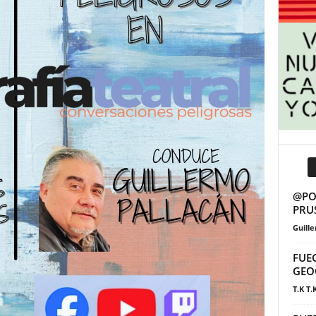
@POS
PRU
Guill
FUE
GEO
T.K T.