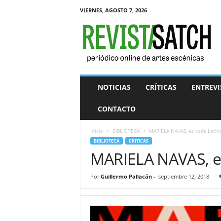
VIERNES, AGOSTO 7, 2026
R
e
v
i
s
t
a
NOTICIAS
CRÍTICAS
ENTREVI
S
A
CONTACTO
T
C
Inicio
BIBLIOTECA
MARIELA NAVAS, es toda Latin
H
BIBLIOTECA
CRITICAS
MARIELA NAVAS, e
Por
Guillermo Pallacán
-
septiembre 12, 2018