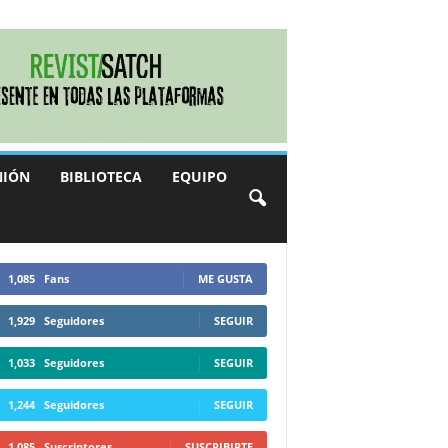
NIÓN
BIBLIOTECA
EQUIPO
1,085
Fans
ME GUSTA
1,929
Seguidores
SEGUIR
1,033
Seguidores
SEGUIR
1,244
Seguidores
SEGUIR
1,085
Suscriptores
SUSCRIBIRTE