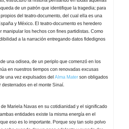
as
, estructuró la historia pensando en todas aquellas
queda de un patrón que identifique la tragedia; para
 propios del teatro-documento, del cual ella es una
spaña y México. El teatro-documento es heredero
r manipular los hechos con fines partidistas. Como
edibilidad a la narración entregando datos fidedignos
de una odisea, de un periplo que comenzó en los
inúa en nuestros tiempos con renovadas excusas
de una vez expulsados del
Alma Mater
son obligados
r desterrados en el monte Sinaí.
r de Mariela Navas en su cotidianidad y el significado
 ambas entidades existe la misma energía en el
rque eso es lo importante. Porque soy tan solo polvo