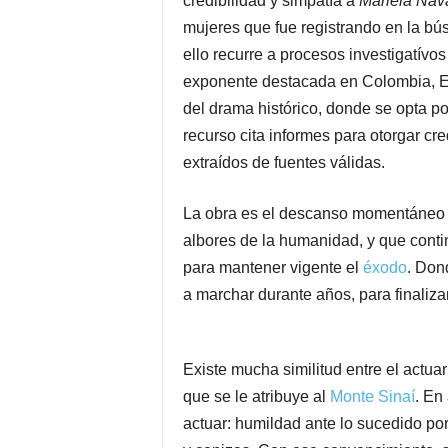
credibilidad y simpatía a
Mariela Nav
mujeres que fue registrando en la bús
ello recurre a procesos investigatívos
exponente destacada en Colombia, E
del drama histórico, donde se opta po
recurso cita informes para otorgar cr
extraídos de fuentes válidas.
La obra es el descanso momentáneo 
albores de la humanidad, y que cont
para mantener vigente el
éxodo
. Don
a marchar durante años, para finaliza
Existe mucha similitud entre el actua
que se le atribuye al
Monte Sinaí
. En
actuar: humildad ante lo sucedido po