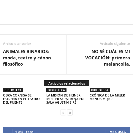
Artículo anterior
Artículo siguiente
ANIMALES BINARIOS:
NO SÉ CUÁL ES MI
moda, teatro y cánon
VOCACIÓN: primera
filosófico
melancolía.
Artículos relacionados
BIBLIOTECA
BIBLIOTECA
BIBLIOTECA
OBRA CORNISA SE
LA MISIÓN DE HEINER
CRÓNICA DE LA MUJER
ESTRENA EN EL TEATRO
MÜLLER SE ESTRENA EN
MENOS MUJER
DEL PUENTE
SALA AGUSTÍN SIRÉ
1,085
Fans
ME GUSTA