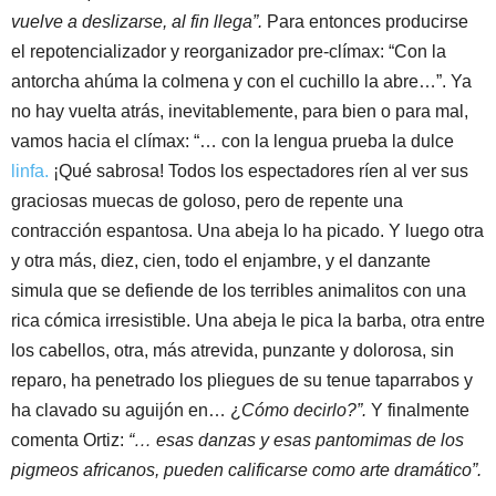
vuelve a deslizarse, al fin llega”.
Para entonces producirse
el repotencializador y reorganizador pre-clímax: “Con la
antorcha ahúma la colmena y con el cuchillo la abre…”. Ya
no hay vuelta atrás, inevitablemente, para bien o para mal,
vamos hacia el clímax: “… con la lengua prueba la dulce
linfa.
¡Qué sabrosa! Todos los espectadores ríen al ver sus
graciosas muecas de goloso, pero de repente una
contracción espantosa. Una abeja lo ha picado. Y luego otra
y otra más, diez, cien, todo el enjambre, y el danzante
simula que se defiende de los terribles animalitos con una
rica cómica irresistible. Una abeja le pica la barba, otra entre
los cabellos, otra, más atrevida, punzante y dolorosa, sin
reparo, ha penetrado los pliegues de su tenue taparrabos y
ha clavado su aguijón en… ¿
Cómo decirlo?”.
Y finalmente
comenta Ortiz:
“… esas danzas y esas pantomimas de los
pigmeos africanos, pueden calificarse como arte dramático”.