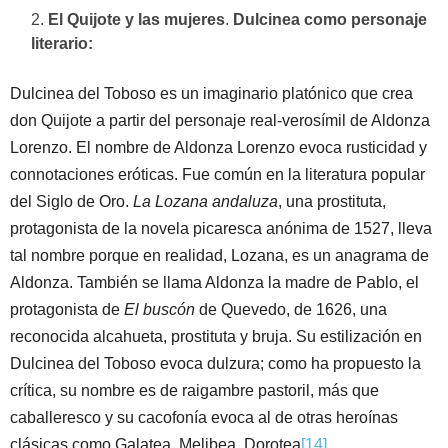
El Quijote y las mujeres
.
Dulcinea como personaje
literario:
Dulcinea del Toboso es un imaginario platónico que crea
don Quijote a partir del personaje real-verosímil de Aldonza
Lorenzo. El nombre de Aldonza Lorenzo evoca rusticidad y
connotaciones eróticas. Fue común en la literatura popular
del Siglo de Oro.
La Lozana andaluza
, una prostituta,
protagonista de la novela picaresca anónima de 1527, lleva
tal nombre porque en realidad, Lozana, es un anagrama de
Aldonza. También se llama Aldonza la madre de Pablo, el
protagonista de
El
buscón
de Quevedo, de 1626, una
reconocida alcahueta, prostituta y bruja. Su estilización en
Dulcinea del Toboso evoca dulzura; como ha propuesto la
crítica, su nombre es de raigambre pastoril, más que
caballeresco y su cacofonía evoca al de otras heroínas
clásicas como Galatea, Melibea, Dorotea
[14]
.