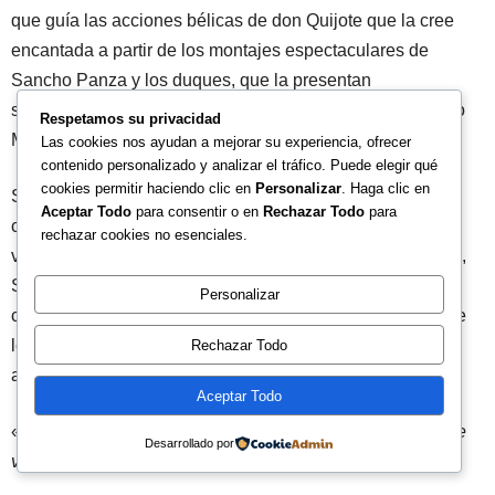
que guía las acciones bélicas de don Quijote que la cree
encantada a partir de los montajes espectaculares de
Sancho Panza y los duques, que la presentan
sucesivamente como una labradora o prisionera del mago
Respetamos su privacidad
Merlín.
Las cookies nos ayudan a mejorar su experiencia, ofrecer
contenido personalizado y analizar el tráfico. Puede elegir qué
cookies permitir haciendo clic en
Personalizar
. Haga clic en
Su primer encantamiento lo induce Sancho Panza en el
Aceptar Todo
para consentir o en
Rechazar Todo
para
capítulo 10 de la Segunda Parte. Con el objetivo de dar
rechazar cookies no esenciales.
veracidad a su primer falso encuentro con Dulcinea (I, 31),
Sancho hacer pasar a unas labradoras que halla en el
Personalizar
camino por Dulcinea. Se arrodilla ante las labradoras, que
le responden de una manera sencilla y distante,
Rechazar Todo
asombradas por su broma:
Aceptar Todo
«
-Apártense nora en tal del camino, y déjennos pasar, que
Desarrollado por
vamos de priesa.