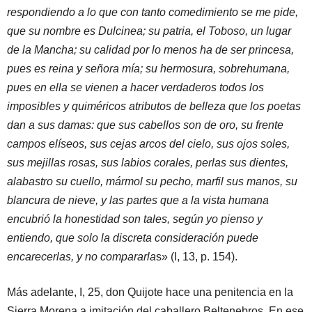
respondiendo a lo que con tanto comedimiento se me pide,
que su nombre es Dulcinea; su patria, el Toboso, un lugar
de la Mancha; su calidad por lo menos ha de ser princesa,
pues es reina y señora mía; su hermosura, sobrehumana,
pues en ella se vienen a hacer verdaderos todos los
imposibles y quiméricos atributos de belleza que los poetas
dan a sus damas: que sus cabellos son de oro, su frente
campos elíseos, sus cejas arcos del cielo, sus ojos soles,
sus mejillas rosas, sus labios corales, perlas sus dientes,
alabastro su cuello, mármol su pecho, marfil sus manos, su
blancura de nieve, y las partes que a la vista humana
encubrió la honestidad son tales, según yo pienso y
entiendo, que solo la discreta consideración puede
encarecerlas, y no compararla
s» (I, 13, p. 154).
Más adelante, I, 25, don Quijote hace una penitencia en la
Sierra Morena a imitación del caballero Beltenebros. En ese