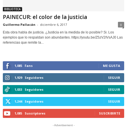
BIBLIOTECA
PAINECUR: el color de la justicia
Guillermo Pallacán
-
diciembre 6, 2017
0
Esta obra habla de justicia. ¿Justicia en la medida de lo posible? Si. Los
ejemplos que lo respaldan son abundantes. https://youtu.be/Z5zV2IVsAJ0 Las
referencias que remite la...
1,085
Fans
ME GUSTA
1,929
Seguidores
SEGUIR
1,033
Seguidores
SEGUIR
1,244
Seguidores
SEGUIR
1,085
Suscriptores
SUSCRIBIRTE
- Advertisement -