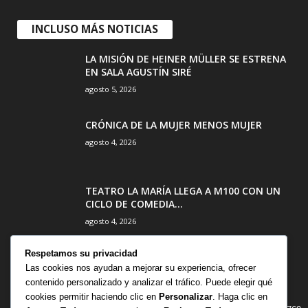
INCLUSO MÁS NOTICIAS
LA MISIÓN DE HEINER MÜLLER SE ESTRENA
EN SALA AGUSTÍN SIRÉ
agosto 5, 2026
CRÓNICA DE LA MUJER MENOS MUJER
agosto 4, 2026
TEATRO LA MARÍA LLEGA A M100 CON UN
CICLO DE COMEDIA...
agosto 4, 2026
Respetamos su privacidad
Las cookies nos ayudan a mejorar su experiencia, ofrecer
contenido personalizado y analizar el tráfico. Puede elegir qué
CATEGORÍA POPULAR
cookies permitir haciendo clic en
Personalizar
. Haga clic en