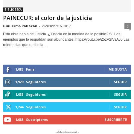
BIBLIOTECA
PAINECUR: el color de la justicia
Guillermo Pallacán
-
diciembre 6, 2017
0
Esta obra habla de justicia. ¿Justicia en la medida de lo posible? Si. Los
ejemplos que lo respaldan son abundantes. https://youtu.be/Z5zV2IVsAJ0 Las
referencias que remite la...
1,085
Fans
ME GUSTA
1,929
Seguidores
SEGUIR
1,033
Seguidores
SEGUIR
1,244
Seguidores
SEGUIR
1,085
Suscriptores
SUSCRIBIRTE
- Advertisement -