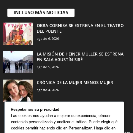
INCLUSO MÁS NOTICIAS
OBRA CORNISA SE ESTRENA EN EL TEATRO
DEL PUENTE
agosto 6, 2026
LA MISIÓN DE HEINER MÜLLER SE ESTRENA
EN SALA AGUSTÍN SIRÉ
agosto 5, 2026
CRÓNICA DE LA MUJER MENOS MUJER
agosto 4, 2026
Respetamos su privacidad
Las cookies nos ayudan a mejorar su experiencia, ofrecer
contenido personalizado y analizar el tráfico. Puede elegir qué
CATEGORÍA POPULAR
cookies permitir haciendo clic en
Personalizar
. Haga clic en