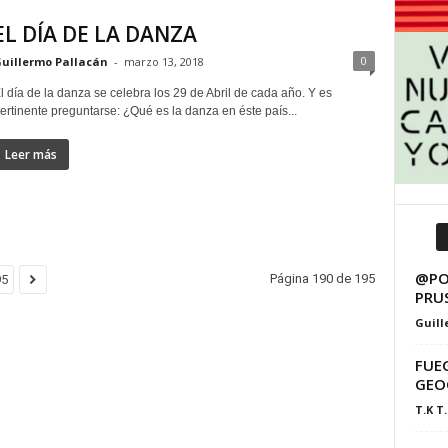
EL DÍA DE LA DANZA
0
uillermo Pallacán
-
marzo 13, 2018
l día de la danza se celebra los 29 de Abril de cada año. Y es
ertinente preguntarse: ¿Qué es la danza en éste país...
Leer más
@PO
Página 190 de 195
95
PRU
Guill
FUEG
GEO
T.K T.