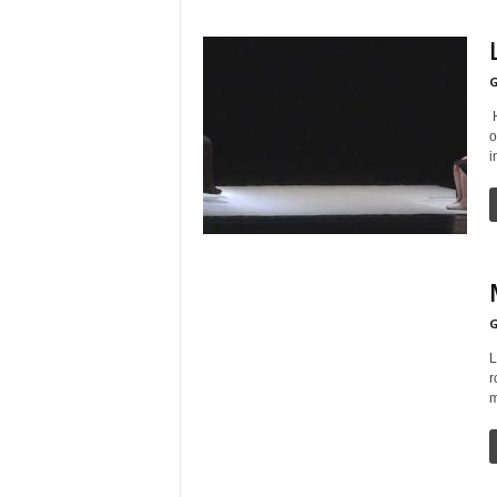
G
H
o
i
G
L
r
m