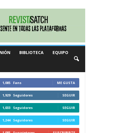
NIÓN
BIBLIOTECA
EQUIPO
1,085
Fans
ME GUSTA
1,929
Seguidores
SEGUIR
1,033
Seguidores
SEGUIR
1,244
Seguidores
SEGUIR
1,085
Suscriptores
SUSCRIBIRTE