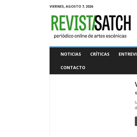
VIERNES, AGOSTO 7, 2026
R
e
v
i
s
t
a
S
A
T
C
NOTICIAS
CRÍTICAS
ENTREVI
H
CONTACTO
G
U
d