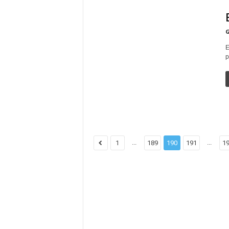
G
E
p
...
...
1
189
190
191
1