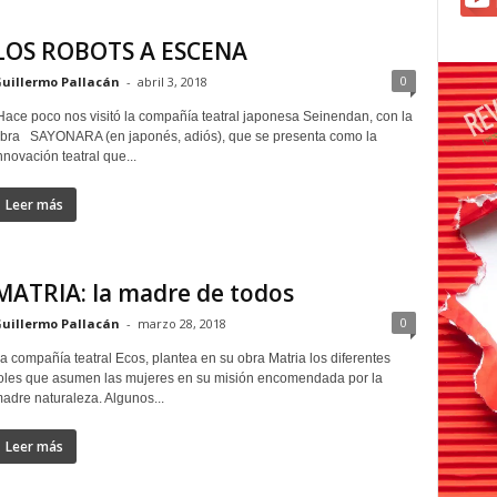
LOS ROBOTS A ESCENA
0
uillermo Pallacán
-
abril 3, 2018
ace poco nos visitó la compañía teatral japonesa Seinendan, con la
bra SAYONARA (en japonés, adiós), que se presenta como la
nnovación teatral que...
Leer más
MATRIA: la madre de todos
0
uillermo Pallacán
-
marzo 28, 2018
a compañía teatral Ecos, plantea en su obra Matria los diferentes
oles que asumen las mujeres en su misión encomendada por la
adre naturaleza. Algunos...
Leer más