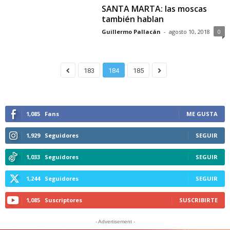
SANTA MARTA: las moscas
también hablan
Guillermo Pallacán
-
agosto 10, 2018
0
183
184
185
1,085
Fans
ME GUSTA
1,929
Seguidores
SEGUIR
1,033
Seguidores
SEGUIR
1,244
Seguidores
SEGUIR
1,085
Suscriptores
SUSCRIBIRTE
- Advertisement -