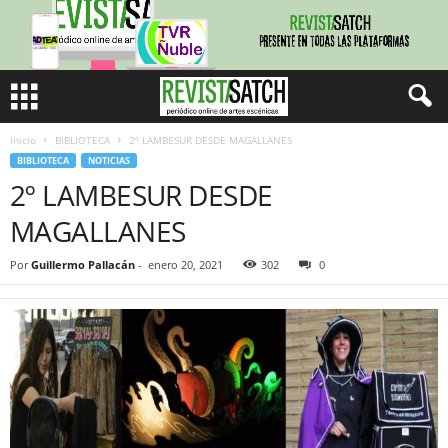
Inicio
BIBLIOTECA
2º LAMBESUR DESDE MAGALLANES
BIBLIOTECA
NOTICIAS
2º LAMBESUR DESDE
MAGALLANES
Por
Guillermo Pallacán
-
enero 20, 2021
302
0