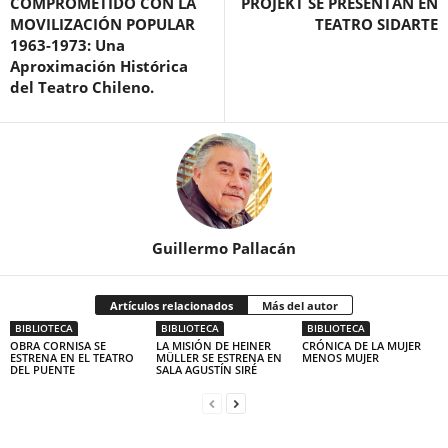
COMPROMETIDO CON LA
PROJEKT SE PRESENTAN EN
MOVILIZACIÓN POPULAR
TEATRO SIDARTE
1963-1973: Una
Aproximación Histórica
del Teatro Chileno.
Guillermo Pallacán
Artículos relacionados
Más del autor
BIBLIOTECA
BIBLIOTECA
BIBLIOTECA
OBRA CORNISA SE
LA MISIÓN DE HEINER
CRÓNICA DE LA MUJER
ESTRENA EN EL TEATRO
MÜLLER SE ESTRENA EN
MENOS MUJER
DEL PUENTE
SALA AGUSTÍN SIRÉ