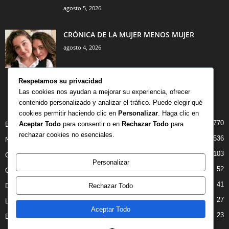
agosto 5, 2026
CRÓNICA DE LA MUJER MENOS MUJER
agosto 4, 2026
Respetamos su privacidad
Las cookies nos ayudan a mejorar su experiencia, ofrecer
contenido personalizado y analizar el tráfico. Puede elegir qué
CATEGORÍA POPULAR
cookies permitir haciendo clic en
Personalizar
. Haga clic en
770
Aceptar Todo
para consentir o en
Rechazar Todo
para
BIBLIOTECA
rechazar cookies no esenciales.
536
NOTICIAS
103
CRITICAS
Personalizar
52
OPINION
41
DANZA
Rechazar Todo
27
LIBROS
Aceptar Todo
23
ENTREVISTAS