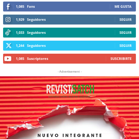
1,085
Fans
ME GUSTA
1,929
Seguidores
SEGUIR
1,033
Seguidores
SEGUIR
1,244
Seguidores
SEGUIR
1,085
Suscriptores
SUSCRIBIRTE
- Advertisement -